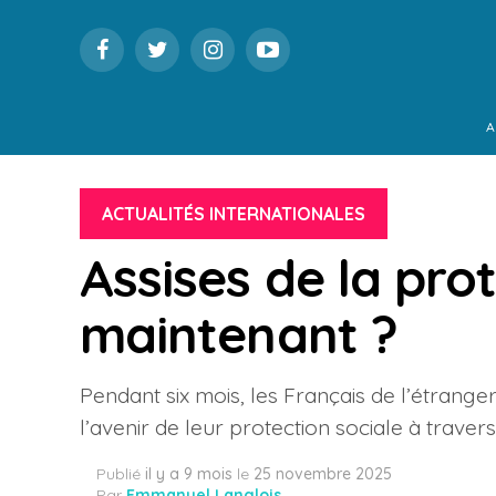
A
ACTUALITÉS INTERNATIONALES
Assises de la prot
maintenant ?
Pendant six mois, les Français de l’étranger
l’avenir de leur protection sociale à traver
Publié
il y a 9 mois
le
25 novembre 2025
Par
Emmanuel Langlois