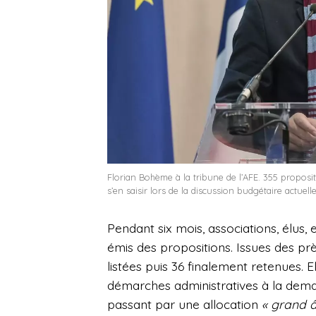
Florian Bohème à la tribune de l’AFE. 355 proposit
s’en saisir lors de la discussion budgétaire actuelle
Pendant six mois, associations, élus,
émis des propositions. Issues des pr
listées puis 36 finalement retenues. El
démarches administratives à la deman
passant par une allocation
« grand 