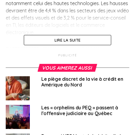
notamment celui des hautes technologies. Les hausses
devraient être de 4,4 % dans les secteurs des jeux vidéo
et des effets visuels et de 3,2 % pour le service-conseil
en TI, les éditeurs de logiciels et le commerce
électronique.
LIRE LA SUITE
SUJETS ASSOCIÉS:
QUÉBEC
QUÉBEC (CANADA)
PUBLICITÉ
A SUIVRE
Etat d’urgence en Equateur
VOUS AIMEREZ AUSSI
NE RATEZ PAS
Le piège discret de la vie à crédit en
Rien ne va plus au Liban !
Amérique du Nord
Nathalie Laville
Les « orphelins du PEQ » passent à
l’offensive judiciaire au Québec