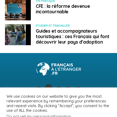
VIE PRATIQUE
CFE : la réforme devenue
incontournable
ETUDIER ET TRAVAILLER
Guides et accompagnateurs
touristiques : ces Français qui font
découvrir leur pays d’adoption
We use cookies on our website to give you the most
relevant experience by remembering your preferences
NEWSLETTER
PUBLICITÉ
CONTACTS
MENTIONS LÉGALES
and repeat visits. By clicking “Accept”, you consent to the
use of ALL the cookies.
POLITIQUE DE CONFIDENTIALITÉ
Do not sell my personal information
.