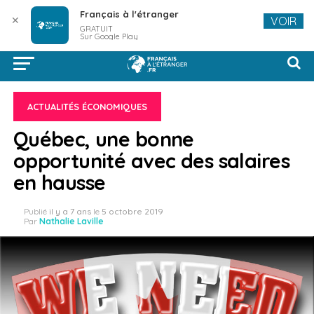
Français à l'étranger
✕
VOIR
GRATUIT
Sur Google Play
ACTUALITÉS ÉCONOMIQUES
Québec, une bonne
opportunité avec des salaires
en hausse
Publié
il y a 7 ans
le
5 octobre 2019
Par
Nathalie Laville