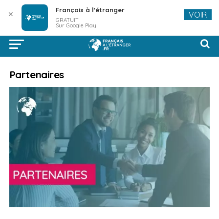
Français à l'étranger
✕
VOIR
GRATUIT
Sur Google Play
Partenaires