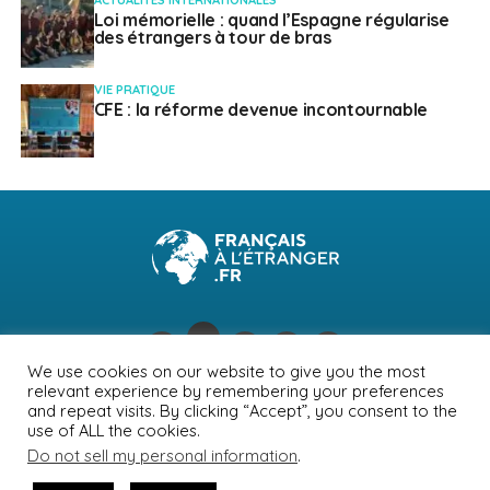
ACTUALITÉS INTERNATIONALES
Loi mémorielle : quand l’Espagne régularise
des étrangers à tour de bras
VIE PRATIQUE
CFE : la réforme devenue incontournable
We use cookies on our website to give you the most
relevant experience by remembering your preferences
NEWSLETTER
PUBLICITÉ
CONTACTS
MENTIONS LÉGALES
and repeat visits. By clicking “Accept”, you consent to the
use of ALL the cookies.
POLITIQUE DE CONFIDENTIALITÉ
Do not sell my personal information
.