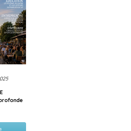
025
E
 profonde
es