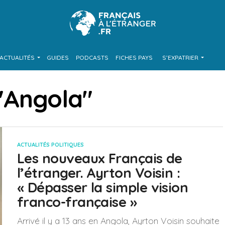
ACTUALITÉS
GUIDES
PODCASTS
FICHES PAYS
S’EXPATRIER
 "Angola"
ACTUALITÉS POLITIQUES
Les nouveaux Français de
l’étranger. Ayrton Voisin :
« Dépasser la simple vision
franco-française »
Arrivé il y a 13 ans en Angola, Ayrton Voisin souhaite