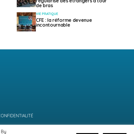
régularise des étrangers à tour
de bras
VIE PRATIQUE
CFE : la réforme devenue
incontournable
CONFIDENTIALITÉ
 By