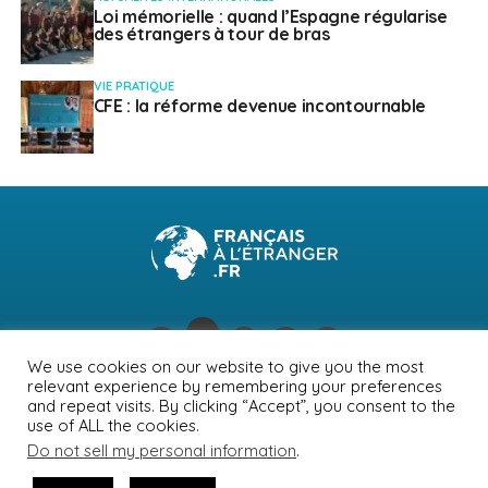
Loi mémorielle : quand l’Espagne régularise
des étrangers à tour de bras
VIE PRATIQUE
CFE : la réforme devenue incontournable
We use cookies on our website to give you the most
relevant experience by remembering your preferences
NEWSLETTER
PUBLICITÉ
CONTACTS
MENTIONS LÉGALES
and repeat visits. By clicking “Accept”, you consent to the
use of ALL the cookies.
POLITIQUE DE CONFIDENTIALITÉ
Do not sell my personal information
.