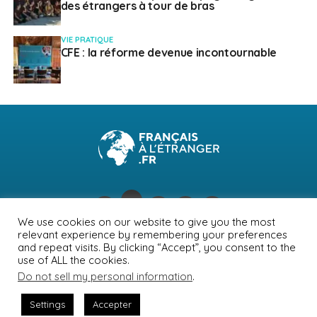
des étrangers à tour de bras
VIE PRATIQUE
CFE : la réforme devenue incontournable
We use cookies on our website to give you the most
relevant experience by remembering your preferences
NEWSLETTER
PUBLICITÉ
CONTACTS
MENTIONS LÉGALES
and repeat visits. By clicking “Accept”, you consent to the
use of ALL the cookies.
POLITIQUE DE CONFIDENTIALITÉ
Do not sell my personal information
.
Settings
Accepter
© Journal des Français à l'étranger 2026