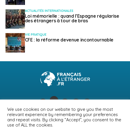
ACTUALITÉS INTERNATIONALES
Loi mémorielle : quand l’Espagne régularise
des étrangers à tour de bras
VIE PRATIQUE
CFE : la réforme devenue incontournable
We use cookies on our website to give you the most
relevant experience by remembering your preferences
NEWSLETTER
PUBLICITÉ
CONTACTS
MENTIONS LÉGALES
and repeat visits. By clicking “Accept”, you consent to the
use of ALL the cookies.
POLITIQUE DE CONFIDENTIALITÉ