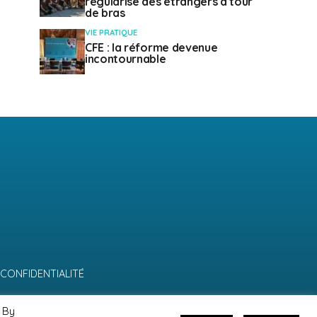
régularise des étrangers à tour
de bras
VIE PRATIQUE
CFE : la réforme devenue
incontournable
 CONFIDENTIALITÉ
 By