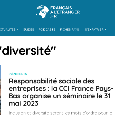
CTUALITÉS
GUIDES
PODCASTS
FICHES PAYS
S’EXPATRIER
"diversité"
EVÈNEMENTS
Responsabilité sociale des
entreprises : la CCI France Pays-
Bas organise un séminaire le 31
mai 2023
Inclusion et diversité seront les mots d’ordre pour le