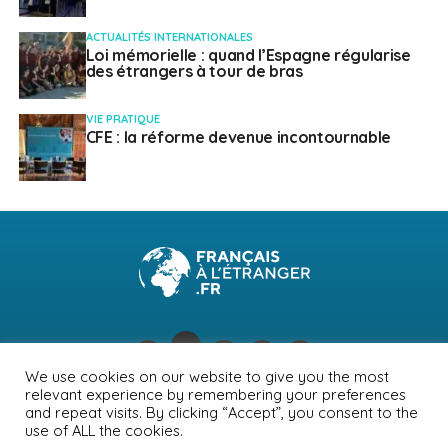
ACTUALITÉS INTERNATIONALES
Loi mémorielle : quand l’Espagne régularise
des étrangers à tour de bras
VIE PRATIQUE
CFE : la réforme devenue incontournable
We use cookies on our website to give you the most
relevant experience by remembering your preferences
NEWSLETTER
PUBLICITÉ
CONTACTS
MENTIONS LÉGALES
and repeat visits. By clicking “Accept”, you consent to the
use of ALL the cookies.
POLITIQUE DE CONFIDENTIALITÉ