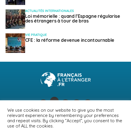
ACTUALITÉS INTERNATIONALES
Loi mémorielle : quand l’Espagne régularise
des étrangers à tour de bras
VIE PRATIQUE
CFE : la réforme devenue incontournable
We use cookies on our website to give you the most
relevant experience by remembering your preferences
NEWSLETTER
PUBLICITÉ
CONTACTS
MENTIONS LÉGALES
and repeat visits. By clicking “Accept”, you consent to the
use of ALL the cookies.
POLITIQUE DE CONFIDENTIALITÉ