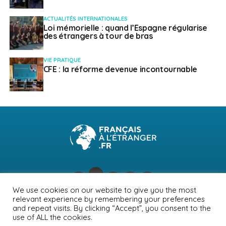
ACTUALITÉS INTERNATIONALES
Loi mémorielle : quand l’Espagne régularise
des étrangers à tour de bras
VIE PRATIQUE
CFE : la réforme devenue incontournable
We use cookies on our website to give you the most
relevant experience by remembering your preferences
NEWSLETTER
PUBLICITÉ
CONTACTS
MENTIONS LÉGALES
and repeat visits. By clicking “Accept”, you consent to the
use of ALL the cookies.
POLITIQUE DE CONFIDENTIALITÉ