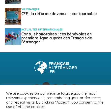
VIE PRATIQUE
CFE : la réforme devenue incontournable
ACTUALITÉS INTERNATIONALES
Consuls honoraires : ces bénévoles en
première ligne auprès des Français de
l’étranger
We use cookies on our website to give you the most
relevant experience by remembering your preferences
NEWSLETTER
PUBLICITÉ
CONTACTS
MENTIONS LÉGALES
and repeat visits. By clicking “Accept”, you consent to the
use of ALL the cookies.
POLITIQUE DE CONFIDENTIALITÉ