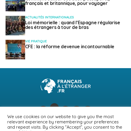
français et britannique, pour voyager
ACTUALITÉS INTERNATIONALES
Loi mémorielle : quand l’Espagne régularise
des étrangers à tour de bras
VIE PRATIQUE
CFE : la réforme devenue incontournable
We use cookies on our website to give you the most
relevant experience by remembering your preferences
NEWSLETTER
PUBLICITÉ
CONTACTS
MENTIONS LÉGALES
and repeat visits. By clicking “Accept”, you consent to the