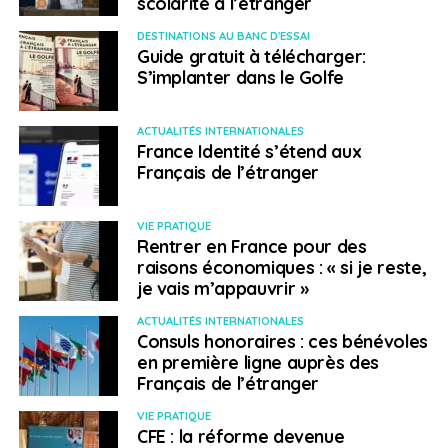
scolarité à l’étranger
la mer du Nord), voire dans la deuxième ville du pays,
Aarhus (côte est de la péninsule), où le marché du
DESTINATIONS AU BANC D'ESSAI
Guide gratuit à télécharger:
travail est moins compétitif qu’à
Copenhague
.
S’implanter dans le Golfe
Comment trouver un
ACTUALITÉS INTERNATIONALES
emploi ?
France Identité s’étend aux
Français de l’étranger
En tant que ressortissant d’un pays de l’Union
VIE PRATIQUE
européenne, vous avez le droit de vous inscrire à
Rentrer en France pour des
l’équivalent du Pôle emploi danois. Cet organisme
raisons économiques : « si je reste,
dispose de 14 antennes situées dans les différents
je vais m’appauvrir »
départements et d’un certain nombre d’agences
ACTUALITÉS INTERNATIONALES
locales. Le site
www.job.jobnet.dk
reprend l’offre des
Consuls honoraires : ces bénévoles
centres danois pour l’emploi sur Internet.
en première ligne auprès des
Français de l’étranger
www.workindenmark.dk
aide aussi les ressortissants
étrangers à trouver un emploi, qu’ils soient ou non déjà
VIE PRATIQUE
CFE : la réforme devenue
installés au Danemark. Cet organisme public organise