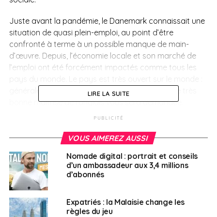
Juste avant la pandémie, le Danemark connaissait une
situation de quasi plein-emploi, au point d’être
confronté à terme à un possible manque de main-
d’œuvre. Depuis, l’économie locale et son marché de
l’emploi ont été forcément impactés comme tous les
pays du monde. Le pays est très ouvert sur le monde :
généralement, pour trouver un emploi, seule une très
LIRE LA SUITE
bonne maîtrise de l’anglais vous sera demandée.
Cependant, avoir des bases en danois peut vous
PUBLICITÉ
donner une véritable avance sur vos concurrents ;
d’ailleurs, le pays subventionne des cours de danois
VOUS AIMEREZ AUSSI
pour les étrangers. La population française sur place
Nomade digital : portrait et conseils
est surtout jeune puisqu’en 2017, plus de la moitié des
d’un ambassadeur aux 3,4 millions
5 773 Français déclarés sur place avait moins de 30
d’abonnés
ans. Les services consulaires estiment cependant qu’en
plus de ces chiffres, plus de 3 000 Français
Expatriés : la Malaisie change les
habiteraient au Danemark sans être enregistrés au
règles du jeu