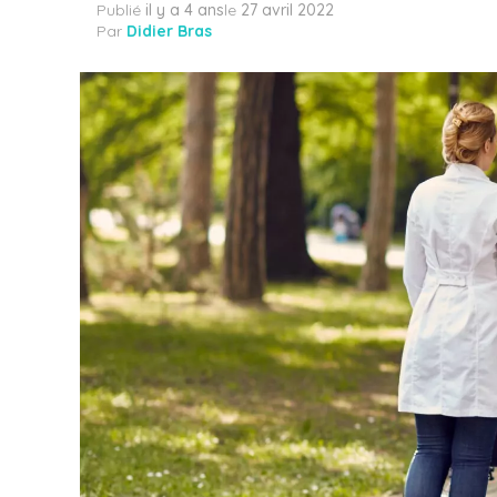
Publié
il y a 4 ans
le
27 avril 2022
Par
Didier Bras