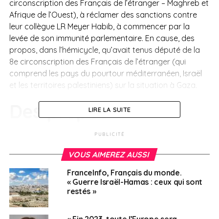
circonscription des Français de l’étranger – Maghreb et
Afrique de l’Ouest), à réclamer des sanctions contre
leur collègue LR Meyer Habib, à commencer par la
levée de son immunité parlementaire. En cause, des
propos, dans l’hémicycle, qu’avait tenus député de la
8
e
circonscription des Français de l’étranger (qui
comprend les pays du pourtour méditerranéen, Israël
et les territoires palestiniens) sur la situation à Gaza.
Des propos
LIRE LA SUITE
polémiques
PUBLICITÉ
VOUS AIMEREZ AUSSI
« Alors que la ministre des Affaires étrangères,
Catherine Colonna, était invitée à réagir à la mort d’un
FranceInfo, Français du monde.
agent du Quai d’Orsay à la suite des bombardements
« Guerre Israël-Hamas : ceux qui sont
israéliens sur un bâtiment d’habitation abritant des
restés »
civils, Meyer Habib a prononcé distinctement, et par
deux fois, les mots : “Et ce n’est pas fini !” », font valoir
« Fin 2023, toute l’Europe sera