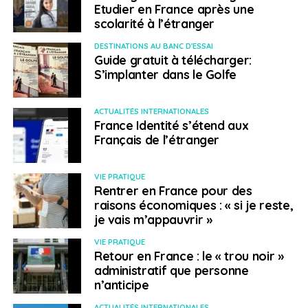
Etudier en France après une
Il faut dire que depuis l’attaque du Hamas, Meyer Habib
scolarité à l’étranger
multiplie les interventions, que ce soit dans l’hémicycle
DESTINATIONS AU BANC D'ESSAI
ou sur les plateaux TV, pour défendre Israël. Lors d’une
Guide gratuit à télécharger:
séance de la commission des Affaires étrangères, il
S’implanter dans le Golfe
s’en était également pris avec virulence à Gérard
Araud, ancien ambassadeur de France en Israël, qui
ACTUALITÉS INTERNATIONALES
évoquait un nettoyage ethnique en cours dans les
France Identité s’étend aux
territoires palestiniens. Meyer Habib avait alors lancé : «
Français de l’étranger
Un juif ne sera jamais un colon en Judée », reprenant
l’appellation israélienne de la Cisjordanie et jugeant
VIE PRATIQUE
comme un « mensonge » toute référence à un
Rentrer en France pour des
nettoyage ethnique.
raisons économiques : « si je reste,
je vais m’appauvrir »
SUJETS ASSOCIÉS:
ASSEMBLÉE
FEATURED
ISRAEL
VIE PRATIQUE
MEYER HABIB
Retour en France : le « trou noir »
administratif que personne
A SUIVRE
n’anticipe
Quid des enquêtes sur le harcèlement scolaire au
sein des établissements de l’AEFE ?
ACTUALITÉS INTERNATIONALES