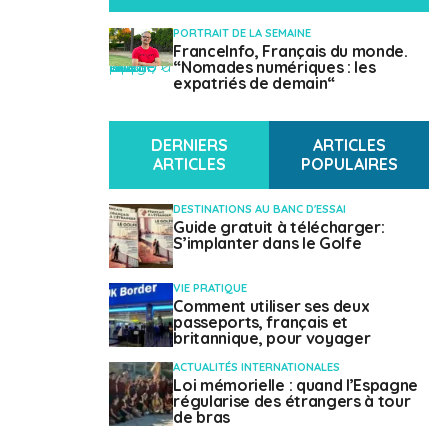
CROISSANCE DU PIB
PORTRAIT DE LA SEMAINE
-6,7 % (2020) (Estimé +8% par la CEPAL pour 2021)
FranceInfo, Français du monde.
" class="attachment-mvp-small-thumb size-mvp-small-thumb wp-post-image" alt="" />
“Nomades numériques : les
CHÔMAGE
expatriés de demain“
7,4% (2020)
FRANÇAIS
DERNIERS
ARTICLES
3 193 (Inscrits au registre des Français de l’Étranger)
ARTICLES
POPULAIRES
INDICATIF TÉLÉPHONIQUE
DESTINATIONS AU BANC D'ESSAI
+ 1 809
Guide gratuit à télécharger:
S’implanter dans le Golfe
VIE PRATIQUE
Comment utiliser ses deux
passeports, français et
britannique, pour voyager
ACTUALITÉS INTERNATIONALES
Loi mémorielle : quand l’Espagne
Contacts utiles
régularise des étrangers à tour
de bras