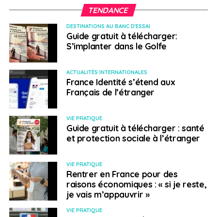
TENDANCE
Chambre de commerce
DESTINATIONS AU BANC D'ESSAI
Ambassade de France
Guide gratuit à télécharger:
S’implanter dans le Golfe
ACTUALITÉS INTERNATIONALES
Travailler
France Identité s’étend aux
Français de l’étranger
› Les conditions légales pour vivre et
VIE PRATIQUE
Guide gratuit à télécharger : santé
travailler
et protection sociale à l’étranger
Il est inutile de faire une demande de visa pour un
VIE PRATIQUE
séjour en République dominicaine de moins de 30 jours,
Rentrer en France pour des
votre séjour peut même être prolongé jusqu’à 90 jours.
raisons économiques : « si je reste,
je vais m’appauvrir »
Si vous n’êtes pas touriste, il y a deux sortes de visa,
d’affaire ou de résident (si vous avez un contrat de
VIE PRATIQUE