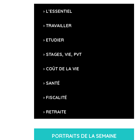
L'essentiel
L’ESSENTIEL
TRAVAILLER
CAPITALE
Saint-Domingue
ETUDIER
DIRIGEANT
STAGES, VIE, PVT
Luis Abinader (Président)
COÛT DE LA VIE
POPULATION
10,5 millions d'habitants
SANTÉ
SUPERFICIE
48 730 km²
FISCALITÉ
LANGUES
RETRAITE
espagnol
MONNAIE
Peso dominicain (DOP)
PORTRAITS DE LA SEMAINE