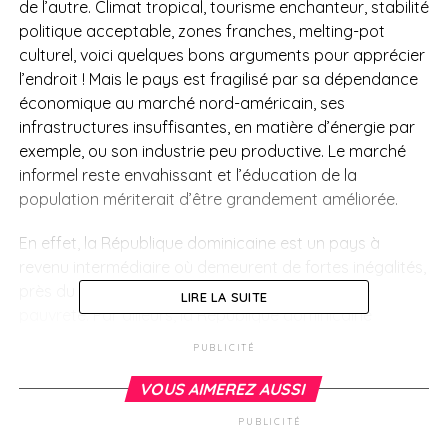
de l’autre. Climat tropical, tourisme enchanteur, stabilité
politique acceptable, zones franches, melting-pot
culturel, voici quelques bons arguments pour apprécier
l’endroit ! Mais le pays est fragilisé par sa dépendance
économique au marché nord-américain, ses
infrastructures insuffisantes, en matière d’énergie par
exemple, ou son industrie peu productive. Le marché
informel reste envahissant et l’éducation de la
population mériterait d’être grandement améliorée.
En effet, la République dominicaine est un pays à
revenu intermédiaire où demeurent de fortes inégalités,
près du tiers de la population vit sous le seuil de
LIRE LA SUITE
pauvreté. Par ailleurs, la République dominicaine
constitue une plateforme pour le trafic de cocaïne sud-
PUBLICITÉ
américaine et pour le blanchiment d’argent.
VOUS AIMEREZ AUSSI
PUBLICITÉ