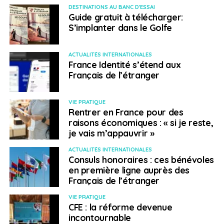
travail transfrontalière. Si vous souhaitez habiter en
DESTINATIONS AU BANC D'ESSAI
Guide gratuit à télécharger:
France mais travailler au Luxembourg, le dispositif peut
S’implanter dans le Golfe
vous aider à effectuer vos démarches administratives
ou vous renseigner sur le le marché du travail sur place.
Il peut également vous accompagner pour constituer
ACTUALITÉS INTERNATIONALES
France Identité s’étend aux
votre dossier de candidature.
Français de l’étranger
Il est également possible de se rendre sur le
portail de
l’emploi luxembourgeois
où vous retrouverez de
VIE PRATIQUE
Rentrer en France pour des
nombreuses offres d’emploi.
raisons économiques : « si je reste,
je vais m’appauvrir »
Vous pouvez également consulter la presse écrite,
notamment le samedi, dans le Républicain Lorrain et le
ACTUALITÉS INTERNATIONALES
Consuls honoraires : ces bénévoles
Luxemburger Wort. Il est également important de
en première ligne auprès des
considérer les réseaux sociaux. Au Luxembourg, de
Français de l’étranger
nombreuses entreprises publient leurs offres d’emploi
sur des sites tels que Linkedin ou Viadeo. Les secteurs
VIE PRATIQUE
CFE : la réforme devenue
utilisant le plus les réseaux sociaux sont dans
incontournable
l’informatique, l’ingénierie, les ressources humaines