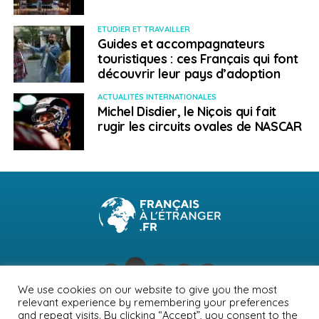
(RH), la vente et le marketing.
ETUDIER ET TRAVAILLER
Le groupe
Jobs au Luxembourg
compte 66 000
Guides et accompagnateurs
touristiques : ces Français qui font
membres et poste très régulièrement des offres
découvrir leur pays d’adoption
d’emplois à pourvoir sur place.
ACTUALITÉS INTERNATIONALES
Voici quelques sites supplémentaires qui diffusent des
Michel Disdier, le Niçois qui fait
offres d’emploi :
rugir les circuits ovales de NASCAR
– www.moovijob.com
– www.monster.lu
– www.jobfinder.lu
– www.jobs.lu
– www.lessentiel.lu
We use cookies on our website to give you the most
relevant experience by remembering your preferences
– www.lesfrontaliers.lu
NEWSLETTER
PUBLICITÉ
CONTACTS
MENTIONS LÉGALES
and repeat visits. By clicking “Accept”, you consent to the