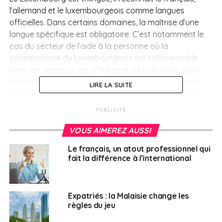
l’allemand et le luxembourgeois comme langues
officielles. Dans certains domaines, la maîtrise d’une
langue spécifique est obligatoire. C’est notamment le
cas du secteur de l’aide à la personne où la
connaissance du luxembourgeois est indispensable.
Dans les secteurs des affaires et de la finance, de la
banque et de l’industrie, l’anglais est principalement
LIRE LA SUITE
utilisé, mode de communication courant lorsque des
salariés de plusieurs nationalités travaillent ensemble.
PUBLICITÉ
Où travailler ?
VOUS AIMEREZ AUSSI
Le français, un atout professionnel qui
Les principaux employeurs du Luxembourg se trouvent
fait la différence à l’international
dans les services financiers et l’assurance. Les secteurs
de l’aérospatial, de la logistique, de l’équipement
automobile, des technologies de l’information et de la
Expatriés : la Malaisie change les
communication (TIC) et des sciences de la vie sont
règles du jeu
également très dynamiques. Les Français sont