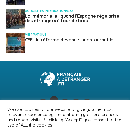
ACTUALITÉS INTERNATIONALES
Loi mémorielle : quand l’Espagne régularise
des étrangers à tour de bras
VIE PRATIQUE
CFE : la réforme devenue incontournable
We use cookies on our website to give you the most
relevant experience by remembering your preferences
NEWSLETTER
PUBLICITÉ
CONTACTS
MENTIONS LÉGALES
and repeat visits. By clicking “Accept”, you consent to the
use of ALL the cookies.
POLITIQUE DE CONFIDENTIALITÉ