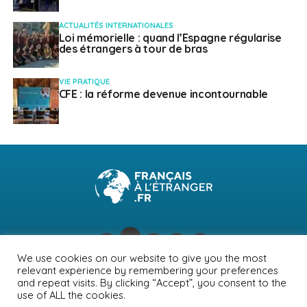
ACTUALITÉS INTERNATIONALES
Loi mémorielle : quand l’Espagne régularise
des étrangers à tour de bras
VIE PRATIQUE
CFE : la réforme devenue incontournable
We use cookies on our website to give you the most
relevant experience by remembering your preferences
NEWSLETTER
PUBLICITÉ
CONTACTS
MENTIONS LÉGALES
and repeat visits. By clicking “Accept”, you consent to the
use of ALL the cookies.
POLITIQUE DE CONFIDENTIALITÉ