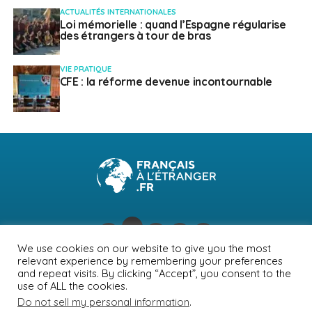
ACTUALITÉS INTERNATIONALES
Loi mémorielle : quand l’Espagne régularise
des étrangers à tour de bras
VIE PRATIQUE
CFE : la réforme devenue incontournable
We use cookies on our website to give you the most
relevant experience by remembering your preferences
NEWSLETTER
PUBLICITÉ
CONTACTS
MENTIONS LÉGALES
and repeat visits. By clicking “Accept”, you consent to the
use of ALL the cookies.
POLITIQUE DE CONFIDENTIALITÉ
Do not sell my personal information
.