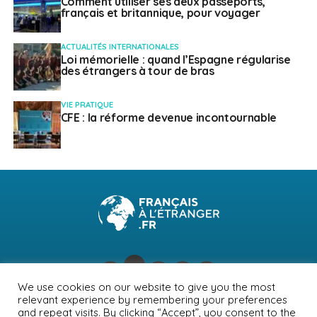
Comment utiliser ses deux passeports,
français et britannique, pour voyager
ACTUALITÉS INTERNATIONALES
Loi mémorielle : quand l’Espagne régularise
des étrangers à tour de bras
VIE PRATIQUE
CFE : la réforme devenue incontournable
We use cookies on our website to give you the most
relevant experience by remembering your preferences
NEWSLETTER
PUBLICITÉ
CONTACTS
MENTIONS LÉGALES
and repeat visits. By clicking “Accept”, you consent to the