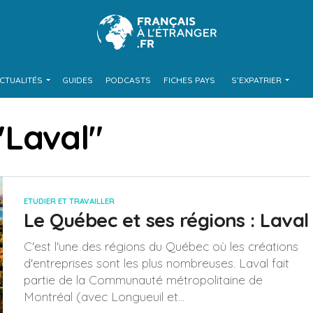
CTUALITÉS
GUIDES
PODCASTS
FICHES PAYS
S’EXPATRIER
 "Laval"
ETUDIER ET TRAVAILLER
Le Québec et ses régions : Laval
C'est l'une des régions du Québec où les créations
d'entreprises sont les plus nombreuses. Laval fait
partie de la Communauté métropolitaine de
Montréal (avec Longueuil et...