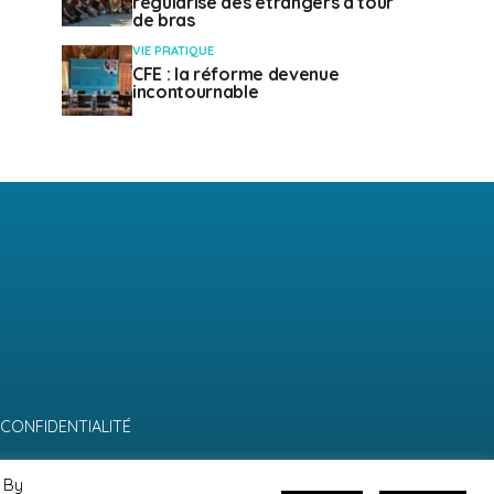
régularise des étrangers à tour
de bras
VIE PRATIQUE
CFE : la réforme devenue
incontournable
 CONFIDENTIALITÉ
 By