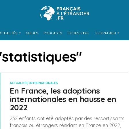
CTUALITÉS
GUIDES
PODCASTS
FICHES PAYS
S’EXPATRIER
"statistiques"
ACTUALITÉS INTERNATIONALES
En France, les adoptions
internationales en hausse en
2022
232 enfants ont été adoptés par des ressortissants
français ou étrangers résidant en France en 2022,