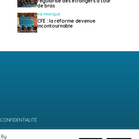
régularise des étrangers à tour
de bras
VIE PRATIQUE
CFE : la réforme devenue
incontournable
 CONFIDENTIALITÉ
 By