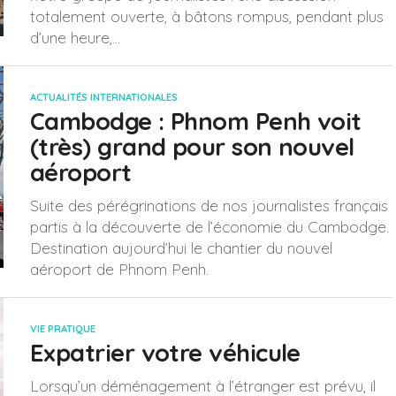
totalement ouverte, à bâtons rompus, pendant plus
d’une heure,...
ACTUALITÉS INTERNATIONALES
Cambodge : Phnom Penh voit
(très) grand pour son nouvel
aéroport
Suite des pérégrinations de nos journalistes français
partis à la découverte de l’économie du Cambodge.
Destination aujourd’hui le chantier du nouvel
aéroport de Phnom Penh.
VIE PRATIQUE
Expatrier votre véhicule
Lorsqu’un déménagement à l’étranger est prévu, il