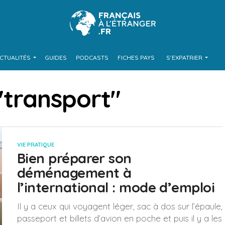
CTUALITÉS
GUIDES
PODCASTS
FICHES PAYS
S’EXPATRIER
 "transport"
VIE PRATIQUE
Bien préparer son
déménagement à
l’international : mode d’emploi
Il y a ceux qui voyagent léger, sac à dos sur l’épaule,
passeport et billets d’avion en poche et puis il y a les