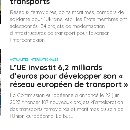
transports
Réseaux ferroviaires, ports maritimes, corridors de
solidarité pour l’Ukraine, etc : les États membres ont
sélectionnés 134 projets de modernisation
d’infrastructures de transport pour favoriser
l’interconnexion...
ACTUALITÉS INTERNATIONALES
L’UE investit 6,2 milliards
d’euros pour développer son «
réseau européen de transport »
La Commission européenne a annoncé le 22 juin
2023 financer 107 nouveaux projets d’amélioration
des transports ferroviaires et maritimes au sein de
l’Union européenne. Le but...