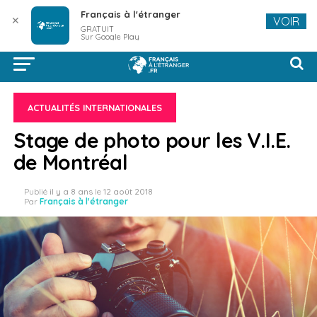
Français à l'étranger
✕
VOIR
GRATUIT
Sur Google Play
ACTUALITÉS INTERNATIONALES
Stage de photo pour les V.I.E.
de Montréal
Publié
il y a 8 ans
le
12 août 2018
Par
Français à l'étranger