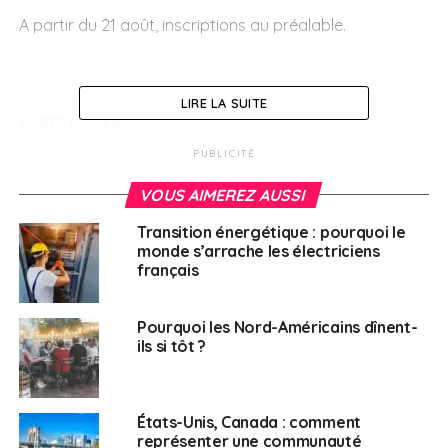
A partir du 21 août, inscriptions au préalable.
LIRE LA SUITE
SUJETS ASSOCIÉS:
CANADA
QUÉBEC
PUBLICITÉ
A SUIVRE
Elections au Mali
VOUS AIMEREZ AUSSI
NE RATEZ PAS
Se procurer Le n°2 du Journal des Français à
Transition énergétique : pourquoi le
l’étranger !
monde s’arrache les électriciens
français
Français à l'étranger
Pourquoi les Nord-Américains dînent-
ils si tôt ?
États-Unis, Canada : comment
représenter une communauté