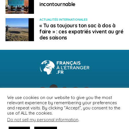
incontournable
ACTUALITÉS INTERNATIONALES
« Tu as toujours ton sac à dos à
faire » : ces expatriés vivent au gré
des saisons
We use cookies on our website to give you the most
relevant experience by remembering your preferences
NEWSLETTER
PUBLICITÉ
CONTACTS
MENTIONS LÉGALES
and repeat visits. By clicking “Accept”, you consent to the
use of ALL the cookies.
POLITIQUE DE CONFIDENTIALITÉ
Do not sell my personal information
.