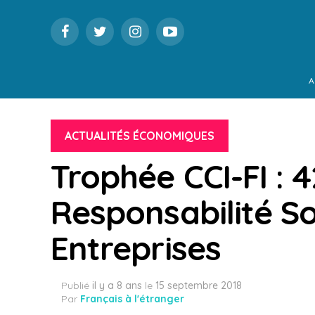
A
ACTUALITÉS ÉCONOMIQUES
Trophée CCI-FI : 4
Responsabilité So
Entreprises
Publié
il y a 8 ans
le
15 septembre 2018
Par
Français à l'étranger