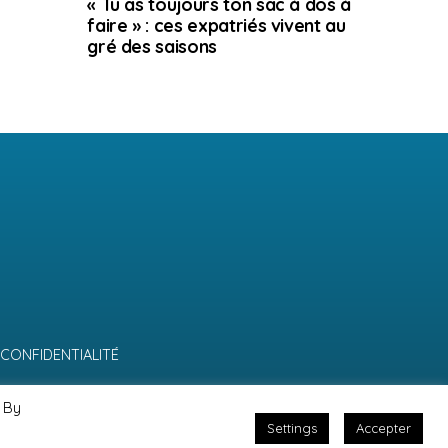
« Tu as toujours ton sac à dos à
faire » : ces expatriés vivent au
gré des saisons
 CONFIDENTIALITÉ
 By
Settings
Accepter