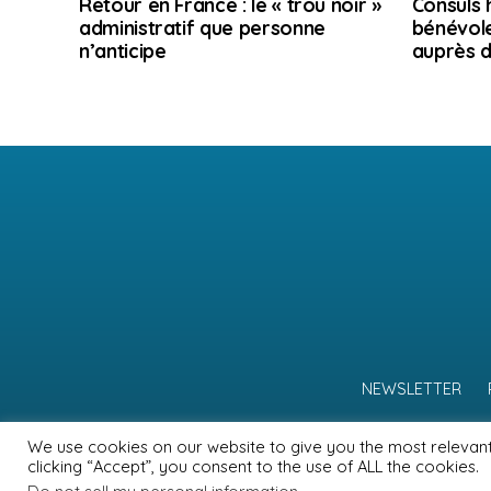
Retour en France : le « trou noir »
Consuls 
administratif que personne
bénévole
n’anticipe
auprès d
NEWSLETTER
We use cookies on our website to give you the most relevan
clicking “Accept”, you consent to the use of ALL the cookies.