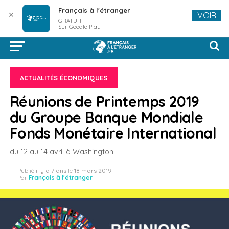
Français à l'étranger
✕
VOIR
GRATUIT
Sur Google Play
ACTUALITÉS ÉCONOMIQUES
Réunions de Printemps 2019
du Groupe Banque Mondiale
Fonds Monétaire International
du 12 au 14 avril à Washington
Publié
il y a 7 ans
le
18 mars 2019
Par
Français à l'étranger