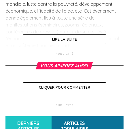
mondiale, lutte contre la pauvreté, développement
économique, efficacité de l’aide, etc. Cet événement
donne également lieu à toute une série de
manifestations (séminaires, zooms régionaux,
conférences de presse…) autour de sujets liés à
l’économie mondiale, au développement international
LIRE LA SUITE
et au système financier mondial.
PUBLICITÉ
En savoir plus ou s’inscrire
VOUS AIMEREZ AUSSI
SUJETS ASSOCIÉS:
A SUIVRE
CLIQUER POUR COMMENTER
CCI France International – Le guide douanier de
préparation au Brexit
NE RATEZ PAS
PUBLICITÉ
La Chine fait un pas vers les investisseurs
étrangers
DERNIERS
ARTICLES
ARTICLES
POPULAIRES