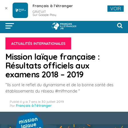
Français à l'étranger
✕
VOIR
GRATUIT
Sur Google Play
ACTUALITÉS INTERNATIONALES
Mission laïque française :
Résultats officiels aux
examens 2018 – 2019
“Ils sont le reflet du dynamisme et de la bonne santé des
établissements du réseau #mlfmonde “
Publié
il y a 7 ans
le
30 juillet 2019
Par
Français à l'étranger