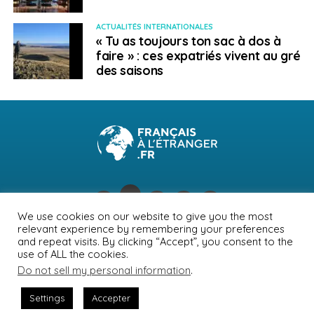
ACTUALITÉS INTERNATIONALES
« Tu as toujours ton sac à dos à
faire » : ces expatriés vivent au gré
des saisons
We use cookies on our website to give you the most
relevant experience by remembering your preferences
NEWSLETTER
PUBLICITÉ
CONTACTS
MENTIONS LÉGALES
and repeat visits. By clicking “Accept”, you consent to the
use of ALL the cookies.
POLITIQUE DE CONFIDENTIALITÉ
Do not sell my personal information
.
Settings
Accepter
© Journal des Français à l'étranger 2026