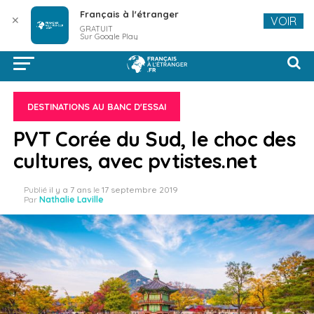
Français à l'étranger
✕
VOIR
GRATUIT
Sur Google Play
DESTINATIONS AU BANC D'ESSAI
PVT Corée du Sud, le choc des
cultures, avec pvtistes.net
Publié
il y a 7 ans
le
17 septembre 2019
Par
Nathalie Laville