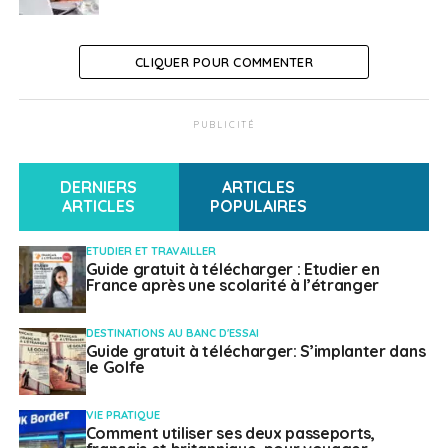
SUJETS ASSOCIÉS:
CORÉE DU SUD
FEATURED
CLIQUER POUR COMMENTER
A SUIVRE
PVT Hong Kong, incontournable, avec
pvtistes.net
PUBLICITÉ
NE RATEZ PAS
PVT Colombie, une belle découverte, avec
DERNIERS
ARTICLES
pvtistes.net
ARTICLES
POPULAIRES
ETUDIER ET TRAVAILLER
Nathalie Laville
Guide gratuit à télécharger : Etudier en
France après une scolarité à l’étranger
DESTINATIONS AU BANC D'ESSAI
Guide gratuit à télécharger: S’implanter dans
le Golfe
VIE PRATIQUE
Comment utiliser ses deux passeports,