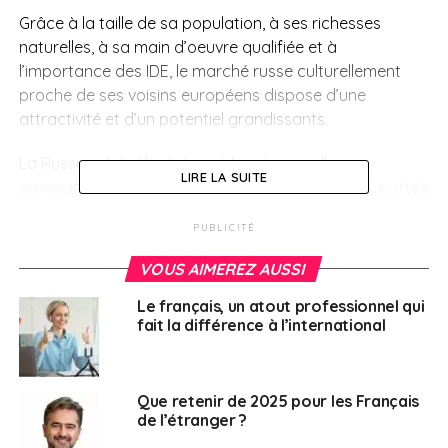
Grâce à la taille de sa population, à ses richesses
naturelles, à sa main d’oeuvre qualifiée et à
l’importance des IDE, le marché russe culturellement
proche de ses voisins européens dispose d’une
attractivité et d’un potentiel grandissants.
La Russie a bénéficié durant longtemps d’une
LIRE LA SUITE
croissance annuelle soutenue d’en moyenne 5%, portée
par les exportations (hydrocarbures, métaux) et une
PUBLICITÉ
forte demande intérieure (construction et services).
Malgré la crise de 2008, dont l’économie russe s’est vite
VOUS AIMEREZ AUSSI
remise, les sanctions commerciales et financières ainsi
Le français, un atout professionnel qui
que la chute des cours du pétrole, la Russie montre sa
fait la différence à l’international
forte capacité de résilience en renouant depuis
plusieurs années avec une croissance dynamique. En
2018, la Banque mondiale place la Russie au 11ème rang
Que retenir de 2025 pour les Français
des économies mondiales. Elle gagne ainsi une place
de l’étranger ?
par rapport à l’année précédente.