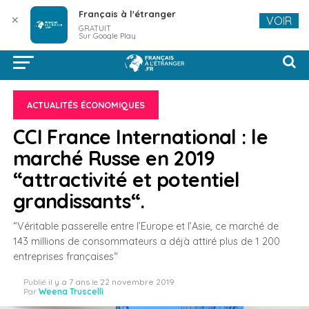
Français à l'étranger
✕
VOIR
GRATUIT
Sur Google Play
ACTUALITÉS ÉCONOMIQUES
CCI France International : le
marché Russe en 2019
“attractivité et potentiel
grandissants“.
“Véritable passerelle entre l’Europe et l’Asie, ce marché de
143 millions de consommateurs a déjà attiré plus de 1 200
entreprises françaises“
Publié
il y a 7 ans
le
22 novembre 2019
Par
Weena Truscelli