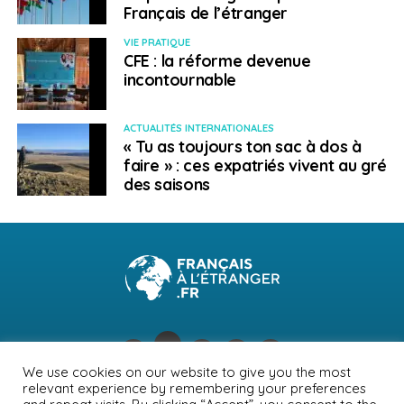
Français de l’étranger
VIE PRATIQUE
CFE : la réforme devenue
incontournable
ACTUALITÉS INTERNATIONALES
« Tu as toujours ton sac à dos à
faire » : ces expatriés vivent au gré
des saisons
We use cookies on our website to give you the most
relevant experience by remembering your preferences
NEWSLETTER
PUBLICITÉ
CONTACTS
MENTIONS LÉGALES