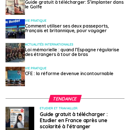
Guide gratuit à télécharger: S’implanter dans
Enfin, grâce à la politique de ciblage de l’inflation de la
le Golfe
BCR (4%), l’inflation s’établissait à 2,4% en mai 2018 et le
taux directeur est passé de 11% en 2015 à 7,25%en
VIE PRATIQUE
mars 2018.“
Comment utiliser ses deux passeports,
français et britannique, pour voyager
Lire l’article sur le site de la CCI France International
ACTUALITÉS INTERNATIONALES
Télécharger pdf Russie 2019 (CCI)
Loi mémorielle : quand l’Espagne régularise
des étrangers à tour de bras
SUJETS ASSOCIÉS:
CCI
VIE PRATIQUE
CFE : la réforme devenue incontournable
A SUIVRE
Demain, des algorithmes décideront-ils pour
nous ? Par Bernard Jomard
NE RATEZ PAS
TENDANCE
CCI Paris Ile-de-France : faites de l’international
2019
ETUDIER ET TRAVAILLER
Guide gratuit à télécharger :
Etudier en France après une
scolarité à l’étranger
Weena Truscelli