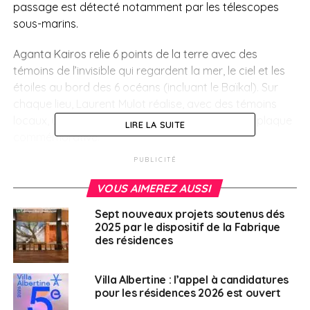
passage est détecté notamment par les télescopes
sous-marins.
Aganta Kairos relie 6 points de la terre avec des
témoins de l’invisible qui regardent la mer, le ciel et les
étoiles au bord des 6 océans (incluant le Baïkal).
Sur
chaque lieu, Laurent Mulot réalise, avec des témoins
locaux, une performance incluant la pose d’une plaque
LIRE LA SUITE
commémorative.
PUBLICITÉ
Regarder le Portfolio sur le site de l’Institut français
VOUS AIMEREZ AUSSI
SUJETS ASSOCIÉS:
INSTITUT FRANÇAIS
Sept nouveaux projets soutenus dés
2025 par le dispositif de la Fabrique
A SUIVRE
des résidences
Quels remboursements pour des soins reçus à
l’étranger au retour en France ?
Villa Albertine : l’appel à candidatures
NE RATEZ PAS
pour les résidences 2026 est ouvert
Français de l’étranger : votre programme TV et
radio