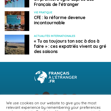
Français de l’étranger
VIE PRATIQUE
CFE : la réforme devenue
incontournable
ACTUALITÉS INTERNATIONALES
« Tu as toujours ton sac à dos à
faire » : ces expatriés vivent au gré
des saisons
We use cookies on our website to give you the most
relevant experience by remembering your preferences
NEWSLETTER
PUBLICITÉ
CONTACTS
MENTIONS LÉGALES