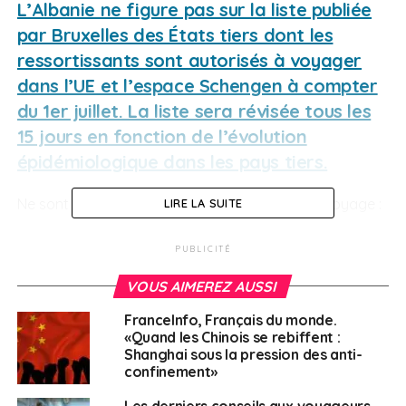
L’Albanie ne figure pas sur la liste publiée
par Bruxelles des États tiers dont les
ressortissants sont autorisés à voyager
dans l’UE et l’espace Schengen à compter
du 1er juillet. La liste sera révisée tous les
15 jours en fonction de l’évolution
épidémiologique dans les pays tiers.
Ne sont pas concernés par les restrictions de voyage :
LIRE LA SUITE
les ressortissants de l’UE et les membres de leur
PUBLICITÉ
famille
VOUS AIMEREZ AUSSI
les résidents de longue durée dans l’UE et les
FranceInfo, Français du monde.
membres de leur famille
«Quand les Chinois se rebiffent :
les voyages essentiels tels que définis dans
Shanghai sous la pression des anti-
confinement»
la
décision de l’UE
Compte tenu de ces mesures, il reste difficile et
Les derniers conseils aux voyageurs