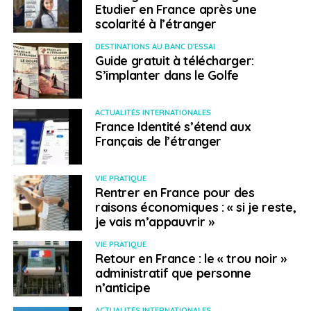
Site Internet des
autorités sanitaires australiennes
,
Etudier en France après une
site internet de l’
ambassade de France en Australie
.
scolarité à l’étranger
> Bahamas
DESTINATIONS AU BANC D'ESSAI
Guide gratuit à télécharger:
S’implanter dans le Golfe
Depuis le 15 juin, les mesures de
restrictions d’accès aux Bahamas sont
ACTUALITÉS INTERNATIONALES
assouplies. L’archipel est à nouveau ouvert
France Identité s’étend aux
Français de l’étranger
aux voyageurs internationaux ainsi qu’à
l’aviation et à la navigation privées.
VIE PRATIQUE
Rentrer en France pour des
L’accès au territoire est cependant réservé aux
raisons économiques : « si je reste,
personnes pouvant présenter une preuve de
je vais m’appauvrir »
test négatif au COVID-19 RT-PCR effectué moins
VIE PRATIQUE
de 7 jours avant leur date d’arrivée. Le résultat
Retour en France : le « trou noir »
du test doit être téléchargé
administratif que personne
sur
https://www.bahamas.com/fr/reouverture-
n’anticipe
des-frontieres
avant le voyage.
ACTUALITÉS INTERNATIONALES