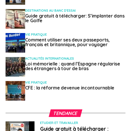
> Australie
DESTINATIONS AU BANC D'ESSAI
Guide gratuit à télécharger: S’implanter dans
le Golfe
Les frontières extérieures demeurent
fermées jusqu’à nouvel ordre, pour les
VIE PRATIQUE
Comment utiliser ses deux passeports,
voyageurs en provenance de l’étranger,
français et britannique, pour voyager
sauf pour les citoyens australiens, les
résidents permanents et leurs conjoints et
ACTUALITÉS INTERNATIONALES
Loi mémorielle : quand l’Espagne régularise
les voyageurs en transit. Les étrangers
des étrangers à tour de bras
non résidents permanents devant
VIE PRATIQUE
impérativement se rendre en Australie
CFE : la réforme devenue incontournable
doivent solliciter une dérogation.
En savoir plus
TENDANCE
Contacts utiles :
ETUDIER ET TRAVAILLER
Guide gratuit à télécharger :