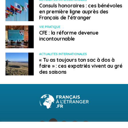
Consuls honoraires : ces bénévoles
Avant leur arrivée aux Bahamas, les voyageurs
en première ligne auprès des
doivent également demander un visa sanitaire
Français de l’étranger
disponible
sur
https://www.bahamas.com/fr/reouverture-
VIE PRATIQUE
CFE : la réforme devenue
des-frontieres
.
incontournable
Toutes les personnes entrant dans le pays sont
soumises à un contrôle de la température.
ACTUALITÉS INTERNATIONALES
« Tu as toujours ton sac à dos à
Contacts utiles :
faire » : ces expatriés vivent au gré
des saisons
En cas de difficultés, vous pouvez contacter Tourism
hotline au +1 242 502 0829 ou Health Hotline au +1 242
502 7382.
> Bulgarie
Depuis le 15 juin, l’accès au territoire
bulgare est autorisé sans restriction aux