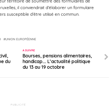
ur territoire de soumettre des formulaires de
ruxelles, il conviendrait d’élaborer un formulaire
rs susceptible d’être utilisé en commun.
D
UNION EUROPÉENNE
A SUIVRE
vil,
Bourses, pensions alimentaires,
que du
handicap…. L’actualité politique
du 13 au 19 octobre
PUBLICITÉ