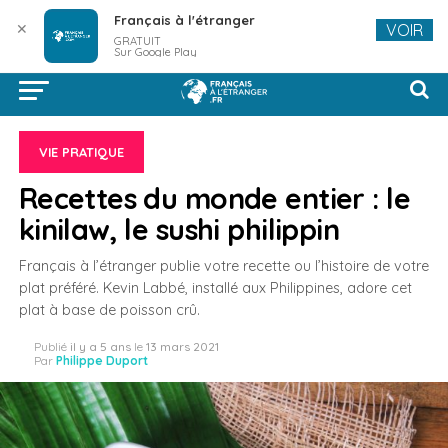
Français à l'étranger
✕
VOIR
GRATUIT
Sur Google Play
VIE PRATIQUE
Recettes du monde entier : le
kinilaw, le sushi philippin
Français à l’étranger publie votre recette ou l’histoire de votre
plat préféré. Kevin Labbé, installé aux Philippines, adore cet
plat à base de poisson crû.
Publié
il y a 5 ans
le
13 mars 2021
Par
Philippe Duport