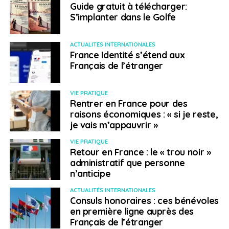
votre coin du monde
Guide gratuit à télécharger:
S’implanter dans le Golfe
NE RATEZ PAS
Témoignages de couples séparés. Michaël :
“merci à l’année qui vient de s’éc(r)ouler”
ACTUALITÉS INTERNATIONALES
France Identité s’étend aux
Français de l’étranger
Philippe Duport
VIE PRATIQUE
Rentrer en France pour des
raisons économiques : « si je reste,
je vais m’appauvrir »
VIE PRATIQUE
Retour en France : le « trou noir »
administratif que personne
n’anticipe
ACTUALITÉS INTERNATIONALES
Consuls honoraires : ces bénévoles
en première ligne auprès des
Français de l’étranger