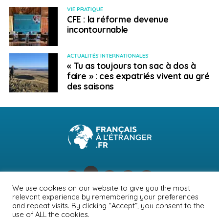
VIE PRATIQUE
CFE : la réforme devenue
incontournable
ACTUALITÉS INTERNATIONALES
« Tu as toujours ton sac à dos à
faire » : ces expatriés vivent au gré
des saisons
We use cookies on our website to give you the most
relevant experience by remembering your preferences
NEWSLETTER
PUBLICITÉ
CONTACTS
MENTIONS LÉGALES
and repeat visits. By clicking “Accept”, you consent to the
use of ALL the cookies.
POLITIQUE DE CONFIDENTIALITÉ