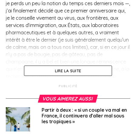
je perds un peu la notion du temps ces derniers mois —,
j’ai finalement décidé que ce premier anniversaire qui,
je le conseille vivement au virus, aux frontières, aux
services d’immigration, aux États, aux laboratoires
pharmaceutiques et à quelques autres, a vraiment
intérêt à être le dernier (je suis généralement quelqu’un
de calme, mais on a tous nos limites), car, si en ce jour il
n’y a pas de bougie, pas de gâteau, pas de
champagne, il y a bel et bien une longue réminiscence
qui n’en finit pas, comme cette phrase proustienne, à la
LIRE LA SUITE
recherche du temps perdu, comme une bombe à
retardement qui risque de faire voler le monde en éclat.
PUBLICITÉ
Un an. Jour pour jour. Nous sommes à Paris. 8 février
2020. C’est la fin de nos vacances en France. J’appelle
VOUS AIMEREZ AUSSI
un taxi pour ma femme et mes deux derniers enfants ;
Partir à deux : « si un couple va mal en
direction Roissy, puis Manille. Trop dangereux, pensais-
France, il continuera d’aller mal sous
je, de les envoyer Shanghai où nous résidons ; le virus
les tropiques »
se propageait alors à toute vitesse dans l’Empire du
Milieu. Je décolle le jour même pour Ho-Chi-Minh par