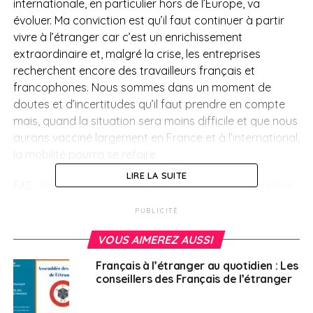
internationale, en particulier hors de l’Europe, va
évoluer. Ma conviction est qu’il faut continuer à partir
vivre à l’étranger car c’est un enrichissement
extraordinaire et, malgré la crise, les entreprises
recherchent encore des travailleurs français et
francophones. Nous sommes dans un moment de
doutes et d’incertitudes qu’il faut prendre en compte
mais, quand la situation sera moins difficile et que nous
aurons vacciné largement en France et à l’international,
la mobilité pourra se refaire.
LIRE LA SUITE
FAE :
Pieyre-Alexandre Anglade, vous avez l’expérience
de la mobilité internationale. Que diriez-vous que cela
PUBLICITÉ
apporte à une carrière, à une vie ?
VOUS AIMEREZ AUSSI
P.-A. A. :
Énormément de choses. Je considère que si je
Français à l’étranger au quotidien : Les
n’avais pas été expatrié à un moment donné dans ma
conseillers des Français de l’étranger
vie, je n’aurais pas occupé les fonctions de
parlementaire qui sont les miennes aujourd’hui. Cela