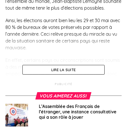
l’ensemble du monde, Jean-Baptiste
Lemoyne
souhaite
tout de même tenir le plus d’élections possibles.
Ainsi, les élections auront bien lieu les 29 et 30 mai avec
80 % de bureaux de votes préservés par rapport à
l’année dernière.
Ceci relève presque du miracle au vu
de la situation sanitaire de certains pays qui reste
mauvaise.
En effet, certains pays ou circonscriptions sont soumis
à des mesures gouvernementales qui semblent
LIRE LA SUITE
empêcher la tenue du scrutin à l’urne.
Il convient donc
de suivre la situation de certains pays tels que le Chili, la
PUBLICITÉ
Malaisie confinée jusqu’au 6 juin, la Jamaïque,
Madagascar, le Cambodge, Singapour ou encore l’Inde
VOUS AIMEREZ AUSSI
où la situation l’épidémie sévit dans les deux
L’Assemblée des Français de
circonscriptions.
Des aménagements voire même des
l’étranger, une instance consultative
décisions de reports pourraient ainsi être décidées
qui a son rôle à jouer
dans les jours à venir.