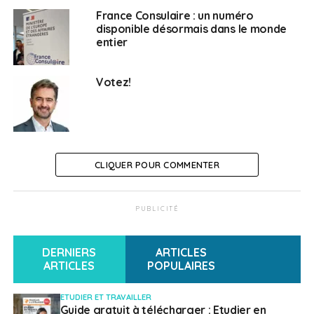
France Consulaire : un numéro
SUJETS ASSOCIÉS:
ELECTIONS CONSULAIRES
FEATURED
disponible désormais dans le monde
entier
A SUIVRE
Coronavirus : quels sont les foyers épidémiques
dans le monde
Votez!
NE RATEZ PAS
Arrêt du trafic aérien vers l’aéroport de Tel-Aviv
Nora Litoussi
CLIQUER POUR COMMENTER
PUBLICITÉ
DERNIERS
ARTICLES
ARTICLES
POPULAIRES
ETUDIER ET TRAVAILLER
Guide gratuit à télécharger : Etudier en