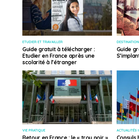
ETUDIER ET TRAVAILLER
DESTINATION
Guide gratuit à télécharger :
Guide gr
Etudier en France après une
S’implan
scolarité à l’étranger
VIE PRATIQUE
ACTUALITÉS 
Retour en France : le « trou noir »
Consuls 