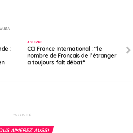
USA
A SUIVRE
nde :
CCI France International : “le
nombre de Français de l’étranger
en
a toujours fait débat“
PUBLICITÉ
OUS AIMEREZ AUSSI