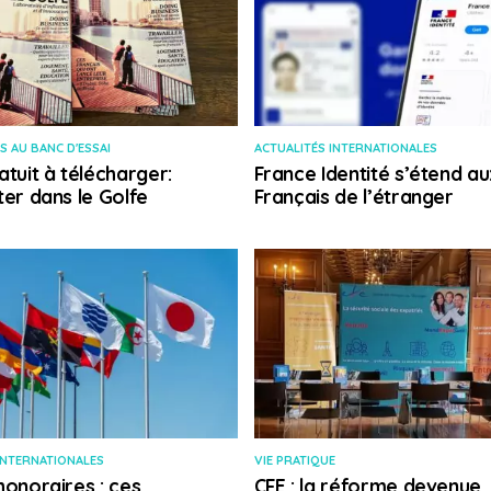
S AU BANC D'ESSAI
ACTUALITÉS INTERNATIONALES
atuit à télécharger:
France Identité s’étend au
ter dans le Golfe
Français de l’étranger
INTERNATIONALES
VIE PRATIQUE
honoraires : ces
CFE : la réforme devenue