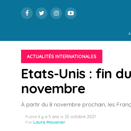
A
ACTUALITÉS INTERNATIONALES
Etats-Unis : fin d
novembre
À partir du 8 novembre prochain, les Franç
Publié
il y a 5 ans
le
25 octobre 2021
Par
Laura Mousnier