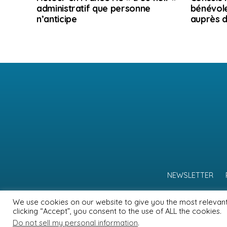
administratif que personne
bénévole
n’anticipe
auprès d
NEWSLETTER
We use cookies on our website to give you the most relevan
clicking “Accept”, you consent to the use of ALL the cookies.
Do not sell my personal information
.