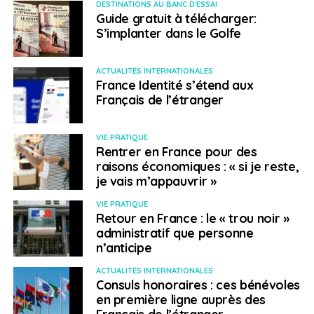
DESTINATIONS AU BANC D'ESSAI
recherche d’une possible nouvelle mutation du virus.
Guide gratuit à télécharger:
S’implanter dans le Golfe
Baisse des cas au
Kenya
, ainsi qu’en
Ouganda
, où les
chiffres communiqués restent très faibles. Pourtant en
ACTUALITÉS INTERNATIONALES
Ouganda, les écoles ne rouvrent pas leurs portes aux
France Identité s’étend aux
écoliers, ce qui entraine une situation difficile face au
Français de l’étranger
travail des enfants et des jeunes adolescents. En
Ethiopie
, l’épidémie serait sous contrôle, mais c’est la
VIE PRATIQUE
crainte d’une guerre civile imminente qui prend le pas
Rentrer en France pour des
raisons économiques : « si je reste,
sur tout autre information. La courbe épidémique
je vais m’appauvrir »
paraît stable au
Tchad
,
mais reste en hausse au
Niger
ainsi qu’en
Egypte
.
VIE PRATIQUE
Retour en France : le « trou noir »
La
RDC (République Démocratique du Congo)
notifie
administratif que personne
n’anticipe
également des chiffres à la baisse, mais il semblerait
que dans certaines grandes villes la situation sanitaire
ACTUALITÉS INTERNATIONALES
ne soit pas aussi favorable qu’annoncée et que la
Consuls honoraires : ces bénévoles
campagne de vaccination soit lente et mal organisée.
en première ligne auprès des
Français de l’étranger
Au
Congo-Brazzaville
, les autorités ont à nouveau