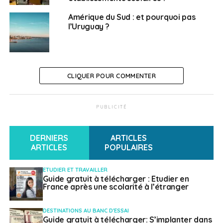
Amérique du Sud : et pourquoi pas
l’Uruguay ?
SUJETS ASSOCIÉS:
AEFE
ESPAGNE
FEATURED
MISSION LAÏQUE FRANÇAISE
MLF
A SUIVRE
Les Jeux Internationaux de la Jeunesse
reviennent au printemps 2022 à Bruxelles
CLIQUER POUR COMMENTER
NE RATEZ PAS
“Parlons de toits”, les notaires répondent aux
PUBLICITÉ
questions immobilières
DERNIERS
ARTICLES
Weena Truscelli
ARTICLES
POPULAIRES
ETUDIER ET TRAVAILLER
Guide gratuit à télécharger : Etudier en
France après une scolarité à l’étranger
DESTINATIONS AU BANC D'ESSAI
Guide gratuit à télécharger: S’implanter dans