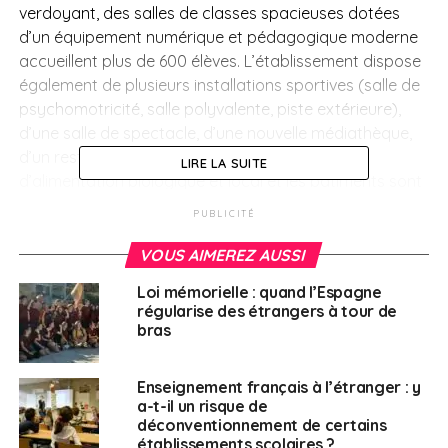
verdoyant, des salles de classes spacieuses dotées
d’un équipement numérique et pédagogique moderne
accueillent plus de 600 élèves. L’établissement dispose
également de plusieurs installations sportives
(salle de
psychomotricité, salle polyvalente, piste extérieure)
,
d’une salle de spectacle, d’une nouvelle médiathèque,
d’un restaurant scolaire sur site avec un projet
LIRE LA SUITE
d’alimentation biologique et local et les bâtiments sont
accessibles pour les élèves en situation de handicap
PUBLICITÉ
(ascenseur, toilettes etc.)
VOUS AIMEREZ AUSSI
Son inauguration
au mois d’octobre a été un moment
Loi mémorielle : quand l’Espagne
d’émotions intenses, partagées par tous les acteurs
régularise des étrangers à tour de
locaux et français
qui ont combattu pour qu’aboutisse
bras
ce “chantier“ pas comme les autres !
Enseignement français à l’étranger : y
Inauguration du Lycée Français
a-t-il un risque de
international de Palma sur le site de la
déconventionnement de certains
Mission laïque Française (MLF)
établissements scolaires ?