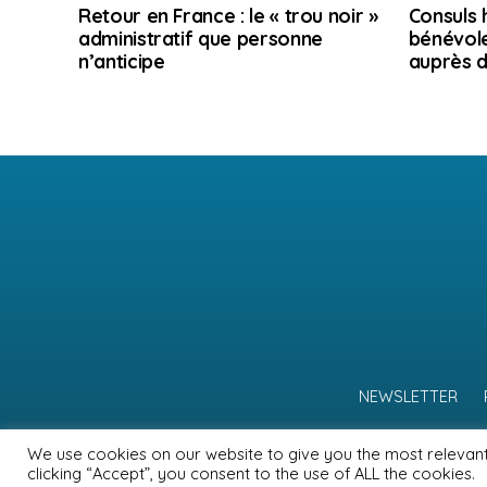
Retour en France : le « trou noir »
Consuls 
administratif que personne
bénévole
n’anticipe
auprès d
NEWSLETTER
We use cookies on our website to give you the most relevan
clicking “Accept”, you consent to the use of ALL the cookies.