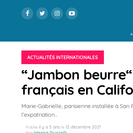
A
ACTUALITÉS INTERNATIONALES
“Jambon beurre“ 
français en Calif
Marie-Gabrielle, parisienne installée à San
l’expatriation…
Publié
il y a 5 ans
le
12 décembre 2021
Par
Weena Truscelli