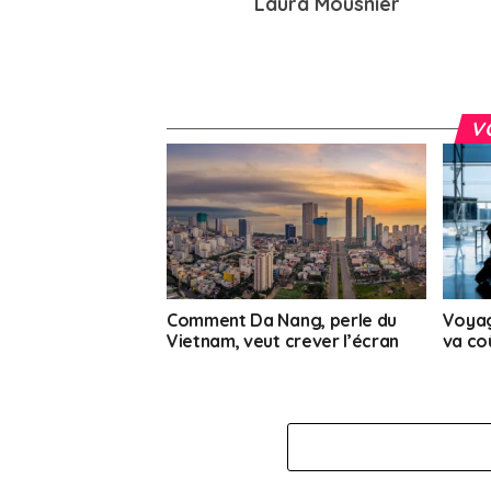
Laura Mousnier
V
Comment Da Nang, perle du
Voyag
Vietnam, veut crever l’écran
va co