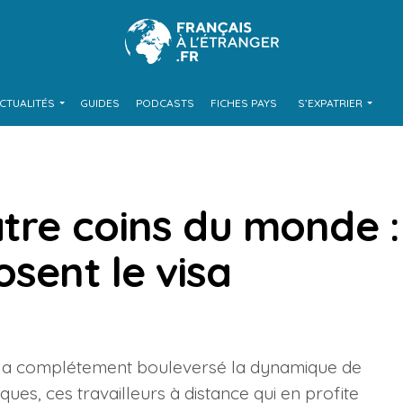
CTUALITÉS
GUIDES
PODCASTS
FICHES PAYS
S’EXPATRIER
atre coins du monde :
osent le visa
e a complétement bouleversé la dynamique de
es, ces travailleurs à distance qui en profite