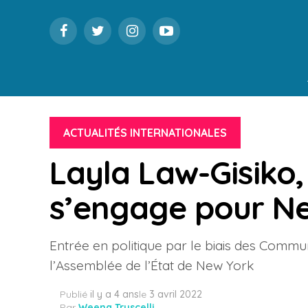
ACTUALITÉS INTERNATIONALES
Layla Law-Gisiko,
s’engage pour N
Entrée en politique par le biais des Commu
l’Assemblée de l’État de New York
Publié
il y a 4 ans
le
3 avril 2022
Par
Weena Truscelli