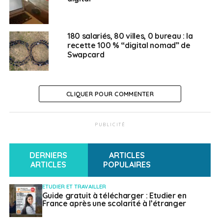
> Lien utile
Enquête sur les Entreprises Françaises de l’Étranger
180 salariés, 80 villes, 0 bureau : la
(EFE) : premiers résultats
recette 100 % “digital nomad” de
Swapcard
CLIQUER POUR COMMENTER
PUBLICITÉ
DERNIERS
ARTICLES
ARTICLES
POPULAIRES
ETUDIER ET TRAVAILLER
Guide gratuit à télécharger : Etudier en
France après une scolarité à l’étranger