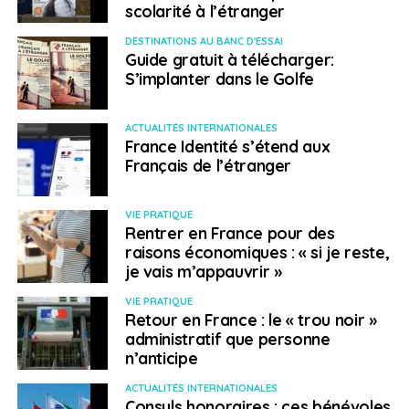
scolarité à l’étranger
DESTINATIONS AU BANC D'ESSAI
Guide gratuit à télécharger:
S’implanter dans le Golfe
SUJETS ASSOCIÉS:
EFE INTERNATIONAL
ENQUÊTE
ENTREPRENEUR
FEATURED
ACTUALITÉS INTERNATIONALES
A SUIVRE
France Identité s’étend aux
Renforcer le lien entre les entrepreneurs
Français de l’étranger
français de l’étranger et la France
NE RATEZ PAS
VIE PRATIQUE
Un premier pas vers la compréhension du
Rentrer en France pour des
recours au travail détaché
raisons économiques : « si je reste,
je vais m’appauvrir »
VIE PRATIQUE
Laura Mousnier
Retour en France : le « trou noir »
administratif que personne
n’anticipe
ACTUALITÉS INTERNATIONALES
Consuls honoraires : ces bénévoles