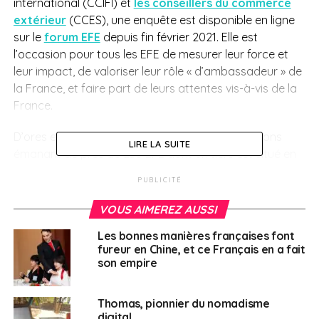
international (CCIFI) et
les conseillers du commerce
extérieur
(CCES), une enquête est disponible en ligne
sur le
forum EFE
depuis fin février 2021. Elle est
l’occasion pour tous les EFE de mesurer leur force et
leur impact, de valoriser leur rôle « d’ambassadeur » de
la France, et faire part de leurs attentes vis-à-vis de la
France.
D’ores et déjà, l’enquête a recueilli des informations
LIRE LA SUITE
émanant de près de 230 EFE dont un tiers est situé en
Asie. Arrive ensuite l’Europe avec 24% de répondants et
PUBLICITÉ
l’Afrique avec 21%. La majorité des entreprises
répondantes sont des TPE et PME dans les secteurs liés
VOUS AIMEREZ AUSSI
au commerce et à la distribution, aux métiers de
Les bonnes manières françaises font
l’information et de la communication, à la restauration
fureur en Chine, et ce Français en a fait
et l’hébergement, et enfin aux activités scientifiques et
son empire
techniques.
Thomas, pionnier du nomadisme
Participer à l’enquête
ici.
digital