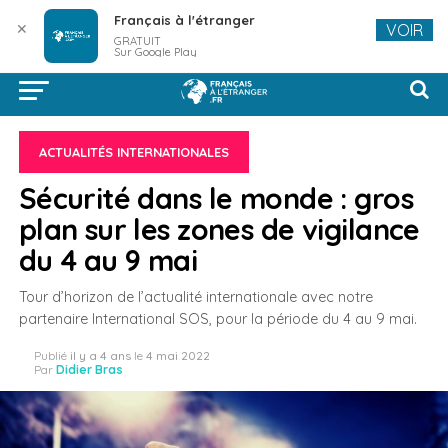
Français à l'étranger
✕
VOIR
GRATUIT
Sur Google Play
ACTUALITÉS INTERNATIONALES
Sécurité dans le monde : gros
plan sur les zones de vigilance
du 4 au 9 mai
Tour d’horizon de l’actualité internationale avec notre
partenaire International SOS, pour la période du 4 au 9 mai.
Publié
il y a 4 ans
le
4 mai 2022
Par
Didier Bras