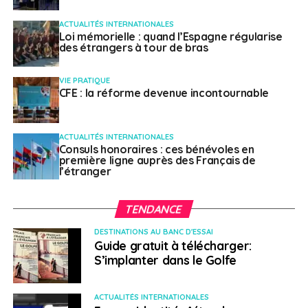
l’augmentation constante des prix du carburant depuis
ACTUALITÉS INTERNATIONALES
2021, associée à la hausse du coût de la vie et à un
Loi mémorielle : quand l’Espagne régularise
des étrangers à tour de bras
taux de chômage élevé, est propice à de nouveaux
rassemblements violents, à l’instar de ceux qui ont eu
VIE PRATIQUE
lieu en novembre 2021 à Blantyre et dans la capitale
CFE : la réforme devenue incontournable
Lilongwe.
Afrique du
ACTUALITÉS INTERNATIONALES
Consuls honoraires : ces bénévoles en
Nord/Moyen-Orient
première ligne auprès des Français de
l’étranger
Liban
TENDANCE
Le pays du Cèdre va retrouver le chemin des urnes le 15
DESTINATIONS AU BANC D'ESSAI
Guide gratuit à télécharger:
mai prochain dans le cadre des élections législatives
S’implanter dans le Golfe
(les 6 et 8 mai pour la diaspora libanaise vivant à
l’étranger). Cette consultation électorale sera une
première depuis le vaste mouvement de contestation
ACTUALITÉS INTERNATIONALES