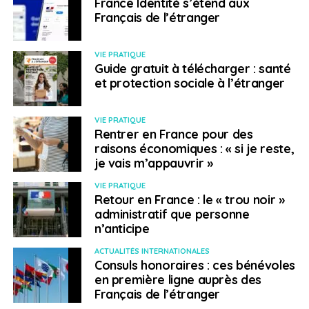
France Identité s’étend aux
initié en 2019, puis l’explosion du port de Beyrouth le 4
Français de l’étranger
avril 2020 et l’avènement d’une crise économique sans
précédent. Les 128 sièges à pourvoir au sein du
Parlement sont brigués au sein de listes électorales
VIE PRATIQUE
Guide gratuit à télécharger : santé
bien supérieures à celles du dernier scrutin législatif, en
et protection sociale à l’étranger
2018. Un signe qui n’est pourtant guère perçu comme
favorable au renouvellement de la classe politique par
la majorité de la population libanaise.
VIE PRATIQUE
Rentrer en France pour des
raisons économiques : « si je reste,
Amériques
je vais m’appauvrir »
VIE PRATIQUE
Colombie/Venezuela
Retour en France : le « trou noir »
administratif que personne
Les fortes pluies qui se sont abattues sur ces deux
n’anticipe
pays ont provoqué d’importantes inondations et des
ACTUALITÉS INTERNATIONALES
glissements de terrain. Plusieurs victimes sont à
Consuls honoraires : ces bénévoles
déplorer et ces intempéries ont également perturbé le
en première ligne auprès des
transport aérien et routier. En Colombie, un glissement
Français de l’étranger
de terrain a provoqué la mort d’au moins huit