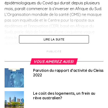
épidémiologiques du Covid qui durait depuis plusieurs
mois, paraît commencer à s’inverser en Afrique du Sud.
L’Organisation mondiale de la santé (OMS) ne masque
pas son inquiétude et le
Centre pour la riposte aux
épidémies et l’innovation (CERI, basé en Afrique du
Sud),
parle déjà de l’arrivée d’une cinquième vague
dans le pays. D’après les experts, le rebond
LIRE LA SUITE
actuellement constaté serait lié à l’arrivée
des
nouveaux variants d’Omicron : BA.4 et BA.5
et au fait
PUBLICITÉ
que la saison hivernale débute sur le continent
.
VOUS AIMEREZ AUSSI
En
Afrique du Sud,
les cas de Covid-19 sont donc en
Parution du rapport d’activité du Cleiss
hausse, mais les admissions à l’hôpital restent stables.
2022
Quelques décès supplémentaires sont signalés, mais
pas
dans des proportions alarmantes. Par ailleurs,
l’usine d’Aspen (
Aspen Pharmacare est une entreprise
Le coût des logements, un frein au
pharmaceutique sud-africaine) qui avait obtenu
rêve australien?
l’autorisation de commercialiser sous son nom le
vaccin contre le Covid de Johnson & Johnson, va peut