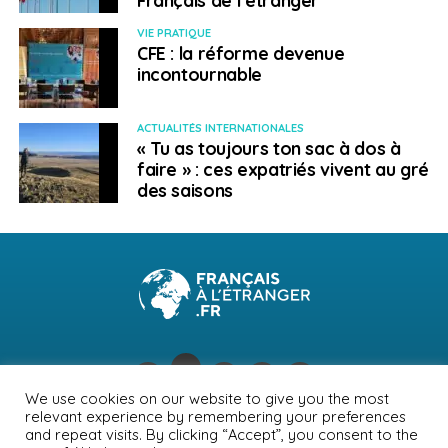
reprise post-Covid, demeurent des préoccupations
VIE PRATIQUE
beaucoup plus importantes que la pandémie de
CFE : la réforme devenue
coronavirus pour les populations africaines.
incontournable
La circulation du virus faiblit toujours en
Algérie
, en
ACTUALITÉS INTERNATIONALES
Tunisie
et au
Maroc
. Les mesures restrictives sont
« Tu as toujours ton sac à dos à
assouplies et le tourisme reprend peu à peu.
faire » : ces expatriés vivent au gré
des saisons
Le
Centre africain pour le Contrôle et la
Prévention des Maladies
met régulièrement à
jour les informations disponibles concernant la
pandémie de coronavirus en Afrique,
et les publications du site
“Our World in
Data“
, dirigées par l’Université d’Oxford et
rédigées par Max Roser (historien social et
économiste du développement) fournissent des
We use cookies on our website to give you the most
indications sur le taux de vaccination par
relevant experience by remembering your preferences
NEWSLETTER
PUBLICITÉ
CONTACTS
MENTIONS LÉGALES
and repeat visits. By clicking “Accept”, you consent to the
continent, puis par pays.