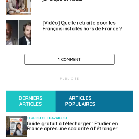
financière.
@AlainDavid_AN
a demandé au
gouvernement des
[Vidéo] Quelle retraite pour les
Français installés hors de France ?
mesures pour que
cessent ces erreurs de
calculs et surtout que
1 COMMENT
cesse ce déclassement
progressif des
PUBLICITÉ
retraités.
pic.twitter.com/Dc6mcQJY
DERNIERS
ARTICLES
ARTICLES
POPULAIRES
— Députés Socialistes
ETUDIER ET TRAVAILLER
Guide gratuit à télécharger : Etudier en
et apparentés
France après une scolarité à l’étranger
(@socialistesAN)
May