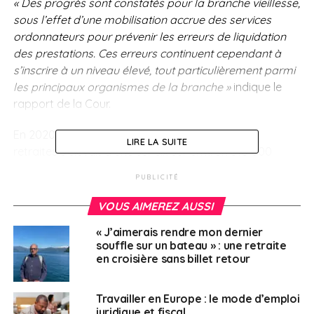
« Des progrès sont constatés pour la branche vieillesse,
sous l’effet d’une mobilisation accrue des services
ordonnateurs pour prévenir les erreurs de liquidation
des prestations. Ces erreurs continuent cependant à
s’inscrire à un niveau élevé, tout particulièrement parmi
les principaux organismes de la branche »
indique le
rapport de la Cour.
En 2020, le nombre d’erreurs dans le calcul des
LIRE LA SUITE
retraites s’élevait à une sur six sur environ 810 000
attribuées en 2020.
PUBLICITÉ
Un récent rapport de
VOUS AIMEREZ AUSSI
la Cour des comptes a
« J’aimerais rendre mon dernier
souffle sur un bateau » : une retraite
relevé qu’1 prestation
en croisière sans billet retour
de retraite sur 6 est
affectée d’une erreur
Travailler en Europe : le mode d’emploi
juridique et fiscal