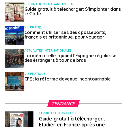
DESTINATIONS AU BANC D'ESSAI
25, 2021
Guide gratuit à télécharger: S’implanter dans
le Golfe
Les faiblesses du contrôle interne qui a pour objet de
VIE PRATIQUE
prévenir les erreurs et de les corriger sont montrées du
Comment utiliser ses deux passeports,
français et britannique, pour voyager
doigt.
« Ces erreurs se traduisent par le versement de
prestations non-conformes aux droits des assurés, des
ACTUALITÉS INTERNATIONALES
allocataires en leur faveur (versements de sommes
Loi mémorielle : quand l’Espagne régularise
indues qui ne sont pas mises en recouvrement) ou à
des étrangers à tour de bras
leur détriment (rappels qui seraient à effectuer) »,
précise le rapport. Cependant, il est constaté que bon
VIE PRATIQUE
nombre d’entre elles sont plutôt en défaveur des
CFE : la réforme devenue incontournable
assurés.
Quelques chiffres
TENDANCE
ETUDIER ET TRAVAILLER
Guide gratuit à télécharger :
Etudier en France après une